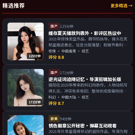
精选推荐
更多精选 →
国产
125分钟
缓存夏天播放列表外·影评区热议中
2021年惊悚类型作品，魏书钧执导。镜头在克
制里推进悬念，信息分层清楚；剪辑节奏利
落，观感顺滑。主演以演技派为主，适合喜欢
惊悚
·
中国香港
· 综艺
125分钟
强叙事与人物关系的观众加入片单。
评分
8.8
国产
171分钟
逆光证词迫降记忆·导演剪辑加长版
路阳在2023年带来的科幻向新作。人物动机写
得扎实，冲突有来有回；整体完成度偏院线质
感。主演以演技派为主，适合喜欢强叙事与人
科幻
·
中国大陆
· 综艺
171分钟
物关系的观众加入片单。
评分
8.7
欧美
94分钟
锈色徽章公开秘密·弹幕互动观看
2021年片单里值得标记的冒险作品，导演为程