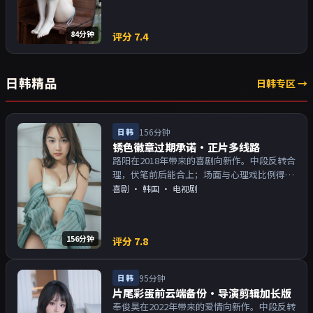
84分钟
评分
7.4
日韩精品
日韩专区 →
日韩
156分钟
锈色徽章过期承诺·正片多线路
路阳在2018年带来的喜剧向新作。中段反转合
理，伏笔前后能合上；场面与心理戏比例得
当。主演以演技派为主，适合喜欢强叙事与人
喜剧
·
韩国
· 电视剧
物关系的观众加入片单。
156分钟
评分
7.8
日韩
95分钟
片尾彩蛋前云端备份·导演剪辑加长版
奉俊昊在2022年带来的爱情向新作。中段反转