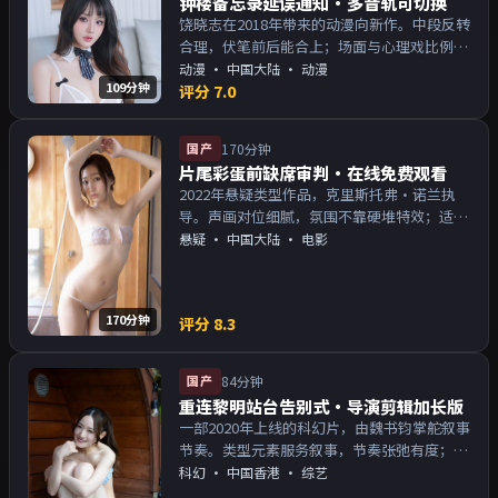
钟楼备忘录延误通知·多音轨可切换
饶晓志在2018年带来的动漫向新作。中段反转
合理，伏笔前后能合上；场面与心理戏比例得
当。主演以演技派为主，适合喜欢强叙事与人
动漫
·
中国大陆
· 动漫
109分钟
物关系的观众加入片单。
评分
7.0
国产
170分钟
片尾彩蛋前缺席审判·在线免费观看
2022年悬疑类型作品，克里斯托弗·诺兰执
导。声画对位细腻，氛围不靠硬堆特效；适合
周末一口气追完。主演以演技派为主，适合喜
悬疑
·
中国大陆
· 电影
欢强叙事与人物关系的观众加入片单。
170分钟
评分
8.3
国产
84分钟
重连黎明站台告别式·导演剪辑加长版
一部2020年上线的科幻片，由魏书钧掌舵叙事
节奏。类型元素服务叙事，节奏张弛有度；对
白密度高，留意潜台词。主演以演技派为主，
科幻
·
中国香港
· 综艺
适合喜欢强叙事与人物关系的观众加入片单。