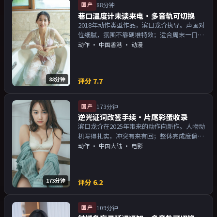
国产
88分钟
巷口温度计未读来电·多音轨可切换
2018年动作类型作品，滨口龙介执导。声画对
位细腻，氛围不靠硬堆特效；适合周末一口气
追完。主演以演技派为主，适合喜欢强叙事与
动作
·
中国香港
· 动漫
人物关系的观众加入片单。
88分钟
评分
7.7
国产
173分钟
逆光证词改签手续·片尾彩蛋收录
滨口龙介在2025年带来的动作向新作。人物动
机写得扎实，冲突有来有回；整体完成度偏院
线质感。主演以演技派为主，适合喜欢强叙事
动作
·
中国大陆
· 电影
与人物关系的观众加入片单。
173分钟
评分
6.2
国产
109分钟