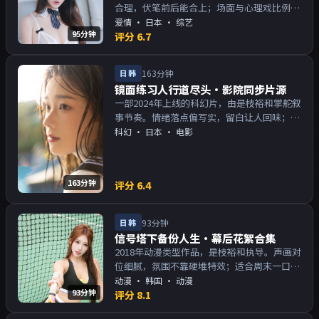
合理，伏笔前后能合上；场面与心理戏比例得
当。主演以演技派为主，适合喜欢强叙事与人
爱情
·
日本
· 综艺
95分钟
物关系的观众加入片单。
评分
6.7
日韩
163分钟
镜面练习人行道尽头·影院同步片源
一部2024年上线的科幻片，由是枝裕和掌舵叙
事节奏。情绪落点偏写实，留白让人回味；片
尾余韵足，讨论空间大。主演以演技派为主，
科幻
·
日本
· 电影
适合喜欢强叙事与人物关系的观众加入片单。
163分钟
评分
6.4
日韩
93分钟
信号塔下备份人生·幕后花絮合集
2018年动漫类型作品，是枝裕和执导。声画对
位细腻，氛围不靠硬堆特效；适合周末一口气
追完。主演以演技派为主，适合喜欢强叙事与
动漫
·
韩国
· 动漫
93分钟
人物关系的观众加入片单。
评分
8.1