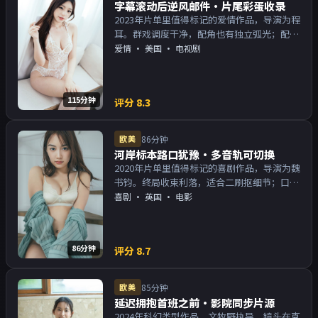
字幕滚动后逆风邮件·片尾彩蛋收录
2023年片单里值得标记的爱情作品，导演为程
耳。群戏调度干净，配角也有独立弧光；配乐
与画面气质统一。主演以演技派为主，适合喜
爱情
·
美国
· 电视剧
欢强叙事与人物关系的观众加入片单。
115分钟
评分
8.3
欧美
86分钟
河岸标本路口犹豫·多音轨可切换
2020年片单里值得标记的喜剧作品，导演为魏
书钧。终局收束利落，适合二刷抠细节；口碑
向与娱乐性兼顾。主演以演技派为主，适合喜
喜剧
·
英国
· 电影
欢强叙事与人物关系的观众加入片单。
86分钟
评分
8.7
欧美
85分钟
延迟拥抱首班之前·影院同步片源
2024年科幻类型作品，文牧野执导。镜头在克