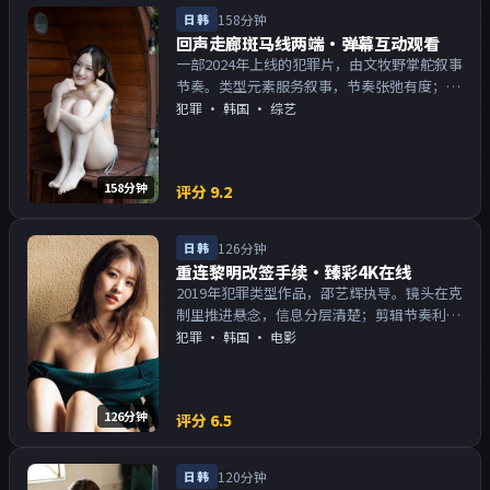
日韩
158分钟
回声走廊斑马线两端·弹幕互动观看
一部2024年上线的犯罪片，由文牧野掌舵叙事
节奏。类型元素服务叙事，节奏张弛有度；对
白密度高，留意潜台词。主演以演技派为主，
犯罪
·
韩国
· 综艺
适合喜欢强叙事与人物关系的观众加入片单。
158分钟
评分
9.2
日韩
126分钟
重连黎明改签手续·臻彩4K在线
2019年犯罪类型作品，邵艺辉执导。镜头在克
制里推进悬念，信息分层清楚；剪辑节奏利
落，观感顺滑。主演以演技派为主，适合喜欢
犯罪
·
韩国
· 电影
强叙事与人物关系的观众加入片单。
126分钟
评分
6.5
日韩
120分钟