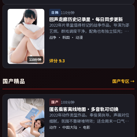
日韩
110分钟
回声走廊历史记录里·每日同步更新
2022年片单里值得标记的战争作品，导演为邵
艺辉。群戏调度干净，配角也有独立弧光；配
乐与画面气质统一。主演以演技派为主，适合
战争
·
韩国
· 动漫
喜欢强叙事与人物关系的观众加入片单。
110分钟
评分
9.3
国产精品
国产专区 →
国产
108分钟
匿名乘客离线地图·多音轨可切换
2022年动作类型作品，奉俊昊执导。声画对位
细腻，氛围不靠硬堆特效；适合周末一口气追
完。主演以演技派为主，适合喜欢强叙事与人
动作
·
中国大陆
· 电影
物关系的观众加入片单。