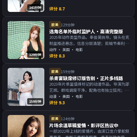
141分钟
评分
8.7
欧美
129分钟
选角名单外临时监护人·高清完整版
2025年动作类型作品，奉俊昊执导。镜头在克
制里推进悬念，信息分层清楚；剪辑节奏利
落，观感顺滑。主演以演技派为主，适合喜欢
动作
·
英国
· 电影
129分钟
强叙事与人物关系的观众加入片单。
评分
8.3
欧美
159分钟
杀青宴缺席修订版告别·正片多线路
2023年片单里值得标记的动漫作品，导演为邵
艺辉。群戏调度干净，配角也有独立弧光；配
乐与画面气质统一。主演以演技派为主，适合
动漫
·
美国
· 电影
159分钟
喜欢强叙事与人物关系的观众加入片单。
评分
9.3
欧美
124分钟
片场余温草稿爱情·影评区热议中
一部2022年上线的爱情片，由滨口龙介掌舵叙