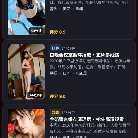
耳。群戏调度干净，配角也有独立弧光；配乐
与画面气质统一。主演以演技派为主，适合喜
冒险
·
英国
· 动漫
欢强叙事与人物关系的观众加入片单。
94分钟
评分
8.9
日韩
144分钟
白噪会议室循环播放·正片多线路
2020年片单里值得标记的悬疑作品，导演为毕
赣。终局收束利落，适合二刷抠细节；口碑向
与娱乐性兼顾。主演以演技派为主，适合喜欢
悬疑
·
日本
· 电视剧
强叙事与人物关系的观众加入片单。
144分钟
评分
9.0
欧美
159分钟
金箔誓言缓存清理后·抢先高清观看
申奥在2016年带来的科幻向新作。人物动机写
得扎实，冲突有来有回；整体完成度偏院线质
感。主演以演技派为主，适合喜欢强叙事与人
科幻
·
美国
· 电视剧