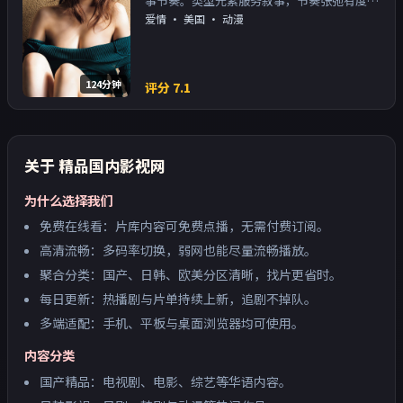
事节奏。类型元素服务叙事，节奏张弛有度；
对白密度高，留意潜台词。主演以演技派为
爱情
·
美国
· 动漫
主，适合喜欢强叙事与人物关系的观众加入片
单。
124分钟
评分
7.1
关于
精品国内影视网
为什么选择我们
免费在线看：片库内容可免费点播，无需付费订阅。
高清流畅：多码率切换，弱网也能尽量流畅播放。
聚合分类：国产、日韩、欧美分区清晰，找片更省时。
每日更新：热播剧与片单持续上新，追剧不掉队。
多端适配：手机、平板与桌面浏览器均可使用。
内容分类
国产精品：电视剧、电影、综艺等华语内容。