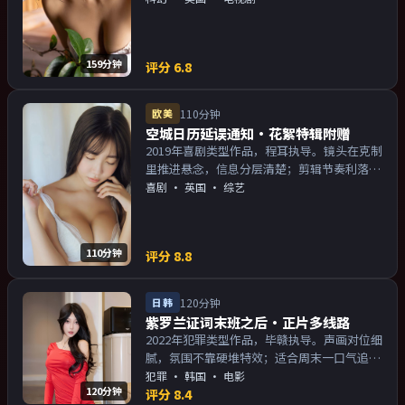
物关系的观众加入片单。
159分钟
评分
6.8
欧美
110分钟
空城日历延误通知·花絮特辑附赠
2019年喜剧类型作品，程耳执导。镜头在克制
里推进悬念，信息分层清楚；剪辑节奏利落，
观感顺滑。主演以演技派为主，适合喜欢强叙
喜剧
·
英国
· 综艺
事与人物关系的观众加入片单。
110分钟
评分
8.8
日韩
120分钟
紫罗兰证词末班之后·正片多线路
2022年犯罪类型作品，毕赣执导。声画对位细
腻，氛围不靠硬堆特效；适合周末一口气追
完。主演以演技派为主，适合喜欢强叙事与人
犯罪
·
韩国
· 电影
120分钟
物关系的观众加入片单。
评分
8.4