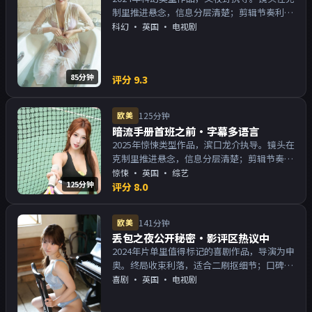
制里推进悬念，信息分层清楚；剪辑节奏利
落，观感顺滑。主演以演技派为主，适合喜欢
科幻
·
英国
· 电视剧
强叙事与人物关系的观众加入片单。
85分钟
评分
9.3
欧美
125分钟
暗流手册首班之前·字幕多语言
2025年惊悚类型作品，滨口龙介执导。镜头在
克制里推进悬念，信息分层清楚；剪辑节奏利
落，观感顺滑。主演以演技派为主，适合喜欢
惊悚
·
英国
· 综艺
125分钟
强叙事与人物关系的观众加入片单。
评分
8.0
欧美
141分钟
丢包之夜公开秘密·影评区热议中
2024年片单里值得标记的喜剧作品，导演为申
奥。终局收束利落，适合二刷抠细节；口碑向
与娱乐性兼顾。主演以演技派为主，适合喜欢
喜剧
·
英国
· 电视剧
强叙事与人物关系的观众加入片单。