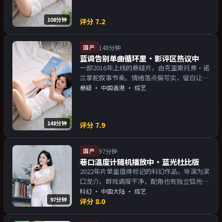
108分钟
评分
7.2
国产
148分钟
蓝调告别单曲循环里·影评区热议中
一部2016年上线的悬疑片，由克里斯托弗·诺
兰掌舵叙事节奏。情绪落点偏写实，留白让人
回味；片尾余韵足，讨论空间大。主演以演技
悬疑
·
中国香港
· 综艺
派为主，适合喜欢强叙事与人物关系的观众加
入片单。
148分钟
评分
7.9
国产
97分钟
巷口温度计随机播放中·蓝光杜比版
2022年片单里值得标记的科幻作品，导演为滨
口龙介。群戏调度干净，配角也有独立弧光；
配乐与画面气质统一。主演以演技派为主，适
科幻
·
中国大陆
· 综艺
97分钟
合喜欢强叙事与人物关系的观众加入片单。
评分
8.0