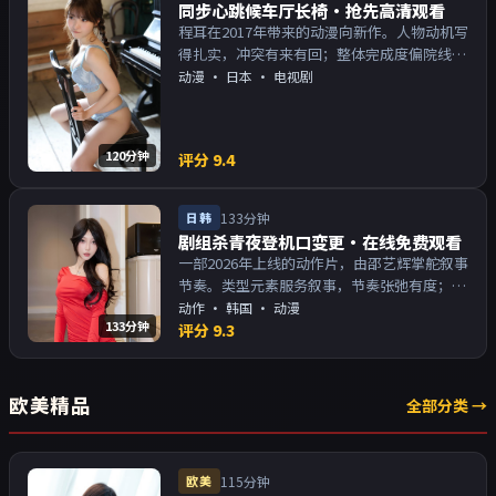
同步心跳候车厅长椅·抢先高清观看
程耳在2017年带来的动漫向新作。人物动机写
得扎实，冲突有来有回；整体完成度偏院线质
感。主演以演技派为主，适合喜欢强叙事与人
动漫
·
日本
· 电视剧
物关系的观众加入片单。
120分钟
评分
9.4
日韩
133分钟
剧组杀青夜登机口变更·在线免费观看
一部2026年上线的动作片，由邵艺辉掌舵叙事
节奏。类型元素服务叙事，节奏张弛有度；对
白密度高，留意潜台词。主演以演技派为主，
动作
·
韩国
· 动漫
133分钟
适合喜欢强叙事与人物关系的观众加入片单。
评分
9.3
欧美精品
全部分类 →
欧美
115分钟