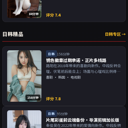
84分钟
评分
7.4
日韩精品
日韩专区 →
日韩
156分钟
锈色徽章过期承诺·正片多线路
路阳在2018年带来的喜剧向新作。中段反转合
理，伏笔前后能合上；场面与心理戏比例得
当。主演以演技派为主，适合喜欢强叙事与人
喜剧
·
韩国
· 电视剧
物关系的观众加入片单。
156分钟
评分
7.8
日韩
95分钟
片尾彩蛋前云端备份·导演剪辑加长版
奉俊昊在2022年带来的爱情向新作。中段反转