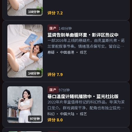
108分钟
评分
7.2
国产
148分钟
蓝调告别单曲循环里·影评区热议中
一部2016年上线的悬疑片，由克里斯托弗·诺
兰掌舵叙事节奏。情绪落点偏写实，留白让人
回味；片尾余韵足，讨论空间大。主演以演技
悬疑
·
中国香港
· 综艺
派为主，适合喜欢强叙事与人物关系的观众加
入片单。
148分钟
评分
7.9
国产
97分钟
巷口温度计随机播放中·蓝光杜比版
2022年片单里值得标记的科幻作品，导演为滨
口龙介。群戏调度干净，配角也有独立弧光；
配乐与画面气质统一。主演以演技派为主，适
科幻
·
中国大陆
· 综艺
97分钟
合喜欢强叙事与人物关系的观众加入片单。
评分
8.0