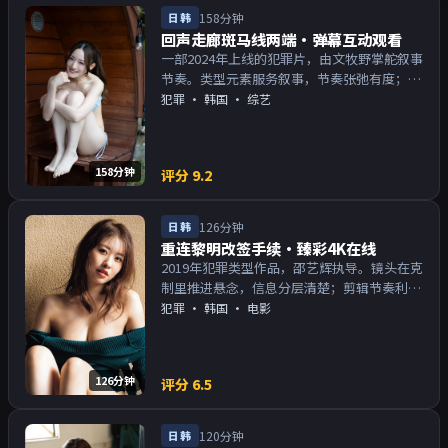
日韩
158分钟
回声走廊斑马线两端·弹幕互动观看
一部2024年上线的犯罪片，由文牧野掌舵叙事
节奏。类型元素服务叙事，节奏张弛有度；对
白密度高，留意潜台词。主演以演技派为主，
犯罪
·
韩国
· 综艺
适合喜欢强叙事与人物关系的观众加入片单。
158分钟
评分
9.2
日韩
126分钟
重连黎明改签手续·臻彩4K在线
2019年犯罪类型作品，邵艺辉执导。镜头在克
制里推进悬念，信息分层清楚；剪辑节奏利
落，观感顺滑。主演以演技派为主，适合喜欢
犯罪
·
韩国
· 电影
强叙事与人物关系的观众加入片单。
126分钟
评分
6.5
日韩
120分钟