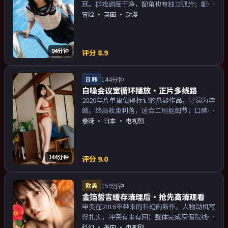
耳。群戏调度干净，配角也有独立弧光；配乐
与画面气质统一。主演以演技派为主，适合喜
冒险
·
英国
· 动漫
欢强叙事与人物关系的观众加入片单。
94分钟
评分
8.9
日韩
144分钟
白噪会议室循环播放·正片多线路
2020年片单里值得标记的悬疑作品，导演为毕
赣。终局收束利落，适合二刷抠细节；口碑向
与娱乐性兼顾。主演以演技派为主，适合喜欢
悬疑
·
日本
· 电视剧
强叙事与人物关系的观众加入片单。
144分钟
评分
9.0
欧美
159分钟
金箔誓言缓存清理后·抢先高清观看
申奥在2016年带来的科幻向新作。人物动机写
得扎实，冲突有来有回；整体完成度偏院线质
感。主演以演技派为主，适合喜欢强叙事与人
科幻
·
美国
· 电视剧