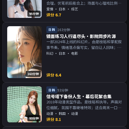
合理，伏笔前后能合上；场面与心理戏比例得
当。主演以演技派为主，适合喜欢强叙事与人
爱情
·
日本
· 综艺
95分钟
物关系的观众加入片单。
评分
6.7
日韩
163分钟
镜面练习人行道尽头·影院同步片源
一部2024年上线的科幻片，由是枝裕和掌舵叙
事节奏。情绪落点偏写实，留白让人回味；片
尾余韵足，讨论空间大。主演以演技派为主，
科幻
·
日本
· 电影
适合喜欢强叙事与人物关系的观众加入片单。
163分钟
评分
6.4
日韩
93分钟
信号塔下备份人生·幕后花絮合集
2018年动漫类型作品，是枝裕和执导。声画对
位细腻，氛围不靠硬堆特效；适合周末一口气
追完。主演以演技派为主，适合喜欢强叙事与
动漫
·
韩国
· 动漫
93分钟
人物关系的观众加入片单。
评分
8.1