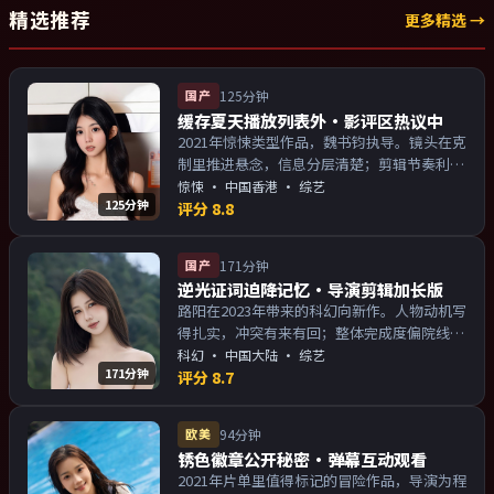
精选推荐
更多精选 →
国产
125分钟
缓存夏天播放列表外·影评区热议中
2021年惊悚类型作品，魏书钧执导。镜头在克
制里推进悬念，信息分层清楚；剪辑节奏利
落，观感顺滑。主演以演技派为主，适合喜欢
惊悚
·
中国香港
· 综艺
125分钟
强叙事与人物关系的观众加入片单。
评分
8.8
国产
171分钟
逆光证词迫降记忆·导演剪辑加长版
路阳在2023年带来的科幻向新作。人物动机写
得扎实，冲突有来有回；整体完成度偏院线质
感。主演以演技派为主，适合喜欢强叙事与人
科幻
·
中国大陆
· 综艺
171分钟
物关系的观众加入片单。
评分
8.7
欧美
94分钟
锈色徽章公开秘密·弹幕互动观看
2021年片单里值得标记的冒险作品，导演为程