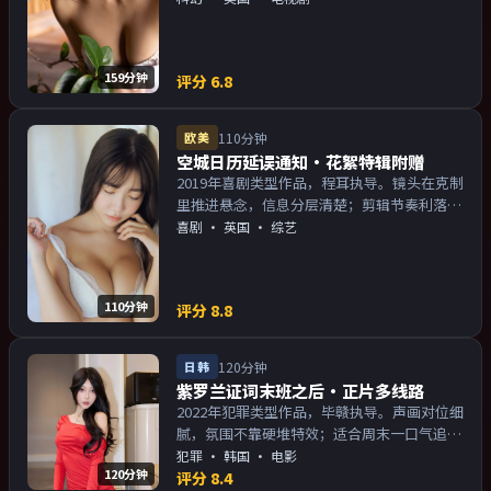
物关系的观众加入片单。
159分钟
评分
6.8
欧美
110分钟
空城日历延误通知·花絮特辑附赠
2019年喜剧类型作品，程耳执导。镜头在克制
里推进悬念，信息分层清楚；剪辑节奏利落，
观感顺滑。主演以演技派为主，适合喜欢强叙
喜剧
·
英国
· 综艺
事与人物关系的观众加入片单。
110分钟
评分
8.8
日韩
120分钟
紫罗兰证词末班之后·正片多线路
2022年犯罪类型作品，毕赣执导。声画对位细
腻，氛围不靠硬堆特效；适合周末一口气追
完。主演以演技派为主，适合喜欢强叙事与人
犯罪
·
韩国
· 电影
120分钟
物关系的观众加入片单。
评分
8.4