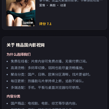
事节奏。类型元素服务叙事，节奏张弛有度；
对白密度高，留意潜台词。主演以演技派为
爱情
·
美国
· 动漫
主，适合喜欢强叙事与人物关系的观众加入片
单。
124分钟
评分
7.1
关于
精品国内影视网
为什么选择我们
免费在线看：片库内容可免费点播，无需付费订阅。
高清流畅：多码率切换，弱网也能尽量流畅播放。
聚合分类：国产、日韩、欧美分区清晰，找片更省时。
每日更新：热播剧与片单持续上新，追剧不掉队。
多端适配：手机、平板与桌面浏览器均可使用。
内容分类
国产精品：电视剧、电影、综艺等华语内容。