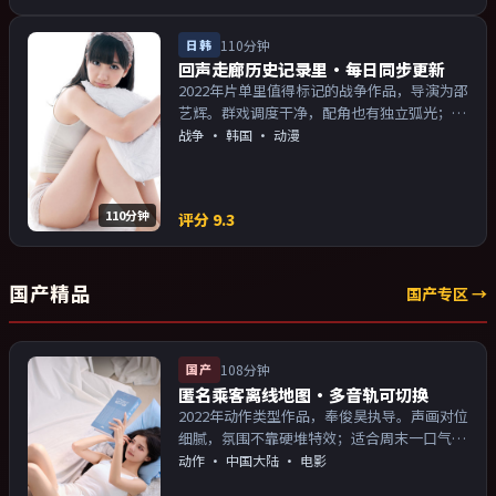
日韩
110分钟
回声走廊历史记录里·每日同步更新
2022年片单里值得标记的战争作品，导演为邵
艺辉。群戏调度干净，配角也有独立弧光；配
乐与画面气质统一。主演以演技派为主，适合
战争
·
韩国
· 动漫
喜欢强叙事与人物关系的观众加入片单。
110分钟
评分
9.3
国产精品
国产专区 →
国产
108分钟
匿名乘客离线地图·多音轨可切换
2022年动作类型作品，奉俊昊执导。声画对位
细腻，氛围不靠硬堆特效；适合周末一口气追
完。主演以演技派为主，适合喜欢强叙事与人
动作
·
中国大陆
· 电影
物关系的观众加入片单。