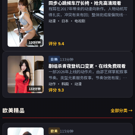
同步心跳候车厅长椅·抢先高清观看
程耳在2017年带来的动漫向新作。人物动机写
得扎实，冲突有来有回；整体完成度偏院线质
感。主演以演技派为主，适合喜欢强叙事与人
动漫
·
日本
· 电视剧
物关系的观众加入片单。
120分钟
评分
9.4
日韩
133分钟
剧组杀青夜登机口变更·在线免费观看
一部2026年上线的动作片，由邵艺辉掌舵叙事
节奏。类型元素服务叙事，节奏张弛有度；对
白密度高，留意潜台词。主演以演技派为主，
动作
·
韩国
· 动漫
133分钟
适合喜欢强叙事与人物关系的观众加入片单。
评分
9.3
欧美精品
全部分类 →
欧美
115分钟