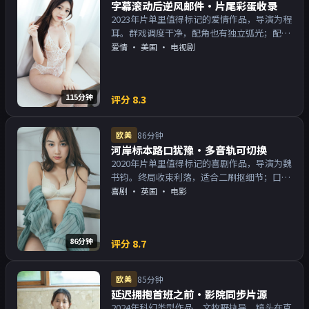
字幕滚动后逆风邮件·片尾彩蛋收录
2023年片单里值得标记的爱情作品，导演为程
耳。群戏调度干净，配角也有独立弧光；配乐
与画面气质统一。主演以演技派为主，适合喜
爱情
·
美国
· 电视剧
欢强叙事与人物关系的观众加入片单。
115分钟
评分
8.3
欧美
86分钟
河岸标本路口犹豫·多音轨可切换
2020年片单里值得标记的喜剧作品，导演为魏
书钧。终局收束利落，适合二刷抠细节；口碑
向与娱乐性兼顾。主演以演技派为主，适合喜
喜剧
·
英国
· 电影
欢强叙事与人物关系的观众加入片单。
86分钟
评分
8.7
欧美
85分钟
延迟拥抱首班之前·影院同步片源
2024年科幻类型作品，文牧野执导。镜头在克