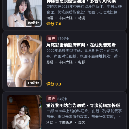
钟楼备忘录延误通知·多音轨可切换
饶晓志在2018年带来的动漫向新作。中段反转
合理，伏笔前后能合上；场面与心理戏比例得
当。主演以演技派为主，适合喜欢强叙事与人
动漫
·
中国大陆
· 动漫
109分钟
物关系的观众加入片单。
评分
7.0
国产
170分钟
片尾彩蛋前缺席审判·在线免费观看
2022年悬疑类型作品，克里斯托弗·诺兰执
导。声画对位细腻，氛围不靠硬堆特效；适合
周末一口气追完。主演以演技派为主，适合喜
悬疑
·
中国大陆
· 电影
欢强叙事与人物关系的观众加入片单。
170分钟
评分
8.3
国产
84分钟
重连黎明站台告别式·导演剪辑加长版
一部2020年上线的科幻片，由魏书钧掌舵叙事
节奏。类型元素服务叙事，节奏张弛有度；对
白密度高，留意潜台词。主演以演技派为主，
科幻
·
中国香港
· 综艺
适合喜欢强叙事与人物关系的观众加入片单。