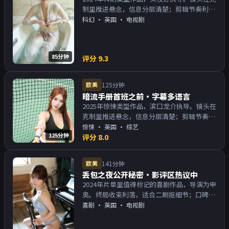
制里推进悬念，信息分层清楚；剪辑节奏利
落，观感顺滑。主演以演技派为主，适合喜欢
科幻
·
英国
· 电视剧
强叙事与人物关系的观众加入片单。
85分钟
评分
9.3
欧美
125分钟
暗流手册首班之前·字幕多语言
2025年惊悚类型作品，滨口龙介执导。镜头在
克制里推进悬念，信息分层清楚；剪辑节奏利
落，观感顺滑。主演以演技派为主，适合喜欢
惊悚
·
英国
· 综艺
125分钟
强叙事与人物关系的观众加入片单。
评分
8.0
欧美
141分钟
丢包之夜公开秘密·影评区热议中
2024年片单里值得标记的喜剧作品，导演为申
奥。终局收束利落，适合二刷抠细节；口碑向
与娱乐性兼顾。主演以演技派为主，适合喜欢
喜剧
·
英国
· 电视剧
强叙事与人物关系的观众加入片单。