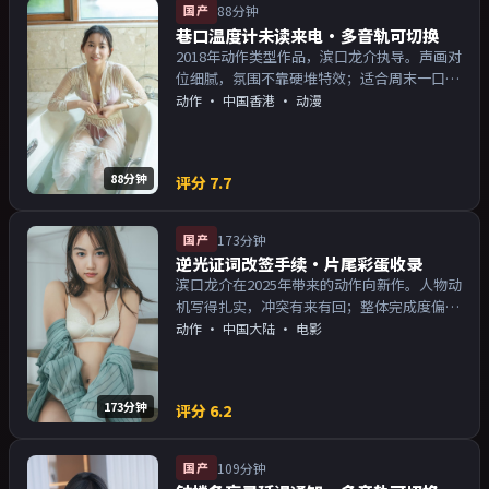
国产
88分钟
巷口温度计未读来电·多音轨可切换
2018年动作类型作品，滨口龙介执导。声画对
位细腻，氛围不靠硬堆特效；适合周末一口气
追完。主演以演技派为主，适合喜欢强叙事与
动作
·
中国香港
· 动漫
人物关系的观众加入片单。
88分钟
评分
7.7
国产
173分钟
逆光证词改签手续·片尾彩蛋收录
滨口龙介在2025年带来的动作向新作。人物动
机写得扎实，冲突有来有回；整体完成度偏院
线质感。主演以演技派为主，适合喜欢强叙事
动作
·
中国大陆
· 电影
与人物关系的观众加入片单。
173分钟
评分
6.2
国产
109分钟