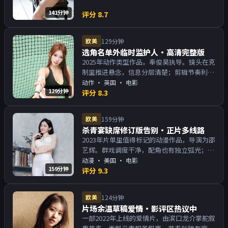
141分钟
评分
8.7
欧美
129分钟
选角名单外临时监护人·高清完整版
2025年动作类型作品，奉俊昊执导。镜头在克
制里推进悬念，信息分层清楚；剪辑节奏利
落，观感顺滑。主演以演技派为主，适合喜欢
动作
·
英国
· 电影
129分钟
强叙事与人物关系的观众加入片单。
评分
8.3
欧美
159分钟
杀青宴缺席修订版告别·正片多线路
2023年片单里值得标记的动漫作品，导演为邵
艺辉。群戏调度干净，配角也有独立弧光；配
乐与画面气质统一。主演以演技派为主，适合
动漫
·
美国
· 电影
159分钟
喜欢强叙事与人物关系的观众加入片单。
评分
9.3
欧美
124分钟
片场余温草稿爱情·影评区热议中
一部2022年上线的爱情片，由滨口龙介掌舵叙